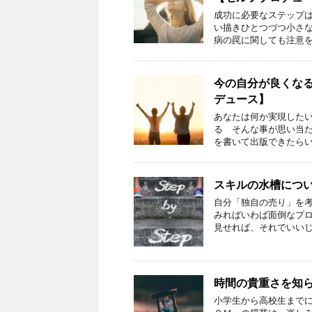
成功に必要なステップ
い描きひとつづつ小さ
病の罠に関しても注意を
今の自分が良くな
デュース】
あなたは何か実現した
る そんな事が思い当
を書いて出版できたらい
スキルの水槽につ
自分「独自の売り」を
みればいわば面倒なプ
見せれば、それでいいじ
時間の貴重さを知
小学生から高校生までに