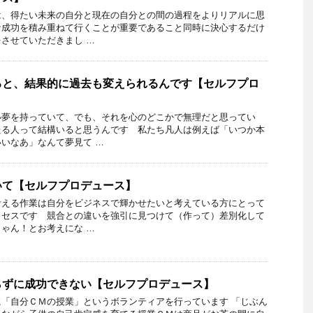
は、得たい未来の自分と現在の自分との間の過程をよりリアルに思
な成功を積み重ねて行くことが重要であること同時に決心するだけ
させていただきまし …
ると、結果的に過去も変えられるんです【セルフプロ
い夢を持っていて、でも、それを心のどこかで無理だと思ってい
たる人って結構いると思うんです 私たち凡人は例えば「いつか本
いなあ」なんて夢見て …
いて【セルフプロデュース】
考える作業は自分をビジネスで輝かせたいと考えている方にとって
ロセスです 競合との違いを強引に見つけて（作って）差別化して
ゃん！とお考えにな …
らずに成功できない【セルフプロデュース】
「自分ＣＭの授業」というボランティアを行っています 「じぶん