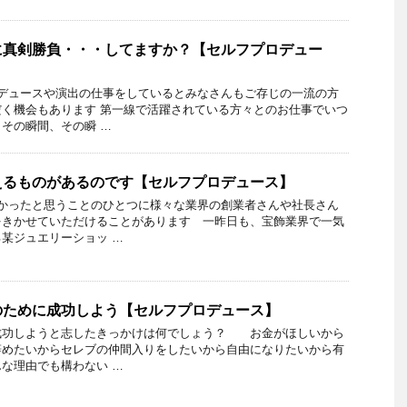
に真剣勝負・・・してますか？【セルフプロデュー
ロデュースや演出の仕事をしているとみなさんもご存じの一流の方
く機会もあります 第一線で活躍されている方々とのお仕事でいつ
その瞬間、その瞬 …
えるものがあるのです【セルフプロデュース】
良かったと思うことのひとつに様々な業界の創業者さんや社長さん
をきかせていただけることがあります 一昨日も、宝飾業界で一気
某ジュエリーショッ …
のために成功しよう【セルフプロデュース】
成功しようと志したきっかけは何でしょう？ お金がほしいから
辞めたいからセレブの仲間入りをしたいから自由になりたいから有
な理由でも構わない …