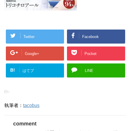
Twitter
Facebook
Google+
Pocket
B!
はてブ
LINE
-
執筆者：
tacobus
comment