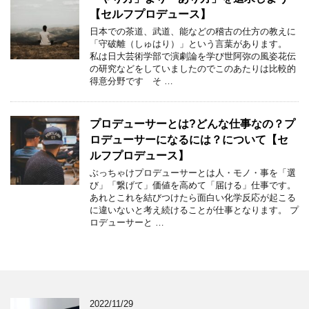
【セルフプロデュース】
日本での茶道、武道、能などの稽古の仕方の教えに
「守破離（しゅはり）」という言葉があります。
私は日大芸術学部で演劇論を学び世阿弥の風姿花伝
の研究などをしていましたのでこのあたりは比較的
得意分野です そ …
プロデューサーとは?どんな仕事なの？プ
ロデューサーになるには？について【セ
ルフプロデュース】
ぶっちゃけプロデューサーとは人・モノ・事を「選
び」「繋げて」価値を高めて「届ける」仕事です。
あれとこれを結びつけたら面白い化学反応が起こる
に違いないと考え続けることが仕事となります。 プ
ロデューサーと …
2022/11/29