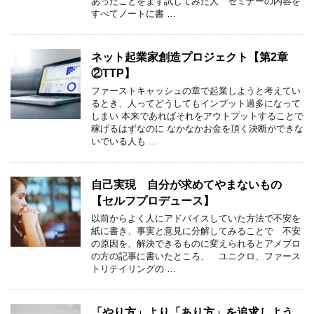
あったことをまず試してみた人 セミナーの内容を
すべてノートに書 …
ネット起業家創造プロジェクト【第2章
②TTP】
ファーストキャッシュの章で起業しようと考えてい
るとき、人ってどうしてもインプット過多になって
しまい 本来であればそれをアウトプットすることで
稼げるはずなのに なかなかお金を頂く決断ができな
いでいる人も …
自己実現 自分が求めてやまないもの
【セルフプロデュース】
以前からよく人にアドバイスしていた方法で不安を
紙に書き、事実と意見に分解してみることで 不安
の原因を、解決できるものに変えられるとアメブロ
の方の記事に書いたところ、 ユニクロ、ファース
トリテイリングの …
「やり方」より「あり方」を追求しよう