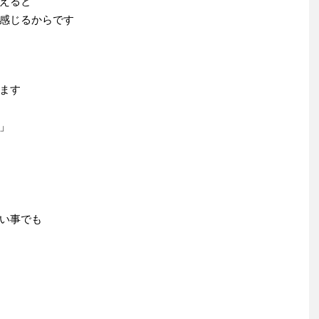
えると
感じるからです
ます
」
い事でも