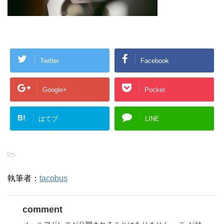
Twitter
Facebook
Google+
Pocket
B!
はてブ
LINE
-
執筆者：
tacobus
comment