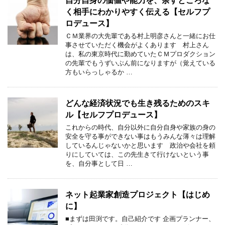
自分自身の価値や能力を、余すところな
く相手にわかりやすく伝える【セルフプ
ロデュース】
ＣＭ業界の大先輩である村上明彦さんと一緒にお仕
事させていただく機会がよくあります 村上さん
は、私の東京時代に勤めていたＣＭプロダクション
の先輩でもうずいぶん前になりますが（覚えている
方もいらっしゃるか …
どんな経済状況でも生き残るためのスキ
ル【セルフプロデュース】
これからの時代、自分以外に自分自身や家族の身の
安全を守る事ができない事はもうみんな薄々は理解
しているんじゃないかと思います 政治や会社を頼
りにしていては、この先生きて行けないという事
を、自分事として日 …
ネット起業家創造プロジェクト【はじめ
に】
■まずは田渕です。自己紹介です 企画プランナー、