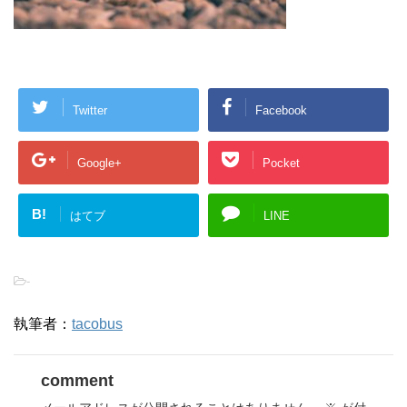
Twitter
Facebook
Google+
Pocket
B!
はてブ
LINE
-
執筆者：
tacobus
comment