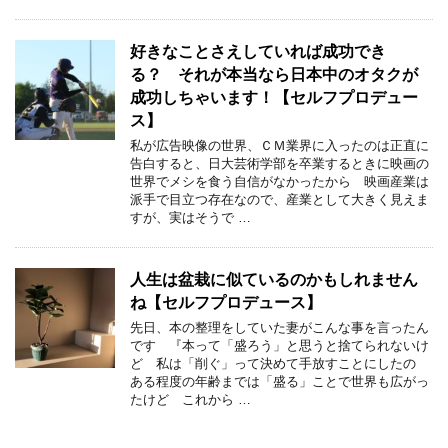
好きなことさえしていれば成功でき
る？ それが本当なら日本中のオタクが
成功しちゃいます！【セルフプロデュー
ス】
私が広告映像の世界、ＣＭ業界に入ったのは正直に
告白すると、日大芸術学部を卒業するときに映画の
世界でメシを食う自信がなかったから 映画産業は
派手で目立つ存在なので、産業として大きく見えま
すが、実はそうで …
人生は盆栽に似ているのかもしれません
ね【セルフプロデュース】
先日、本の整理をしていた妻がこんな事を言ったん
です 『本って「盛ろう」と思うと捨てられないけ
ど 私は「削ぐ」って決めて手放すことにしたの
ある程度の年齢までは「盛る」ことで世界も広がっ
たけど これから …