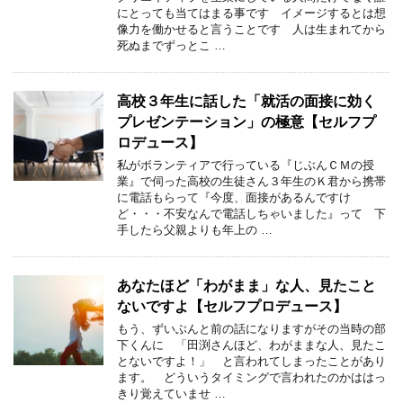
にとっても当てはまる事です イメージするとは想
像力を働かせると言うことです 人は生まれてから
死ぬまでずっとこ …
高校３年生に話した「就活の面接に効く
プレゼンテーション」の極意【セルフプ
ロデュース】
私がボランティアで行っている『じぶんＣＭの授
業』で伺った高校の生徒さん３年生のＫ君から携帯
に電話もらって『今度、面接があるんですけ
ど・・・不安なんで電話しちゃいました』って 下
手したら父親よりも年上の …
あなたほど「わがまま」な人、見たこと
ないですよ【セルフプロデュース】
もう、ずいぶんと前の話になりますがその当時の部
下くんに 「田渕さんほど、わがままな人、見たこ
とないですよ！」 と言われてしまったことがあり
ます。 どういうタイミングで言われたのかははっ
きり覚えていませ …