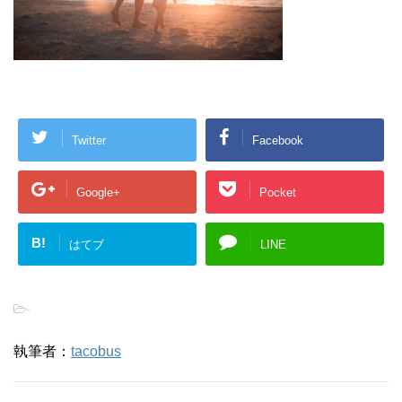
Twitter
Facebook
Google+
Pocket
B!
はてブ
LINE
-
執筆者：
tacobus