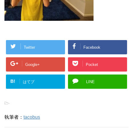
Twitter
Facebook
Google+
Pocket
B!
はてブ
LINE
-
執筆者：
tacobus