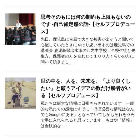
思考そのもには何の制約も上限もないの
です -自己肯定感の話-【セルフプロデュー
ス】
先日、鹿児島に台風で大きな被害が出そうと聞いて
心配していたときにやはり思い出すのは鹿児島での
講演会 鹿児島県出水市の江内中学校、全校生徒と先
生方、保護者の方を合わせて１００人くらいの方に
聞いて頂きまし …
世の中を、人を、未来を、「より良くし
たい」と願うアイデアの数だけ勝者がい
る【セルフプロデュース】
私たちは膨大な情報に日夜さらされています 一般
的な私たちの感覚はすでに「ほぼ必要な情報はなん
でもGoogleにある」となっていてしかもそれを０円
で手に入れられると思っています もはや「情報」
は金銭的な …