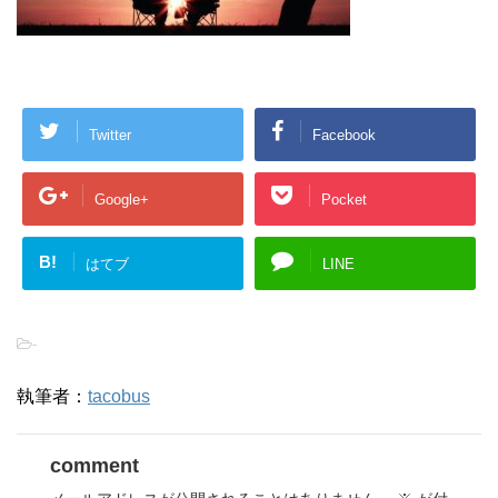
Twitter
Facebook
Google+
Pocket
B!
はてブ
LINE
-
執筆者：
tacobus
comment