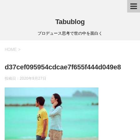
Tabublog
プロデュース思考で世の中を面白く
HOME
>
d37cef095954cdcae7f655f444d049e8
投稿日：
2020年9月27日