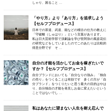
しゃり、困ること …
「やり方」より「あり方」を追求しよう
【セルフプロデュース】
日本での茶道、武道、能などの稽古の仕方の教えに
「守破離（しゅはり）」という言葉があります。
私は日大芸術学部で演劇論を学び世阿弥の風姿花伝
の研究などをしていましたのでこのあたりは比較的
得意分野です そ …
自分の才能を活かしてお金を稼ぎたいで
すか？【セルフプロデュース】
自分ブランドにおいても「自分なりの強み」「独自
の売り」をつくることは有効です 多くの方が「自
分ブランド」をつくりたいと思う最大の目的はやは
り、自分独自の才能を発見しお金に変えたいという
ことではないでし …
私はあなたに望まない人生を耐え忍んで