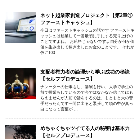
ネット起業家創造プロジェクト【第2章①
ファーストキャッシュ】
今日はファーストキャッシュの話です ファーストキ
ャッシュは起業して一番最初に手にする売り上げの
ことですよね。 お給料じゃないですよ自分が何か価
値を生み出して稼ぎ出したお金のことです。 それが
仮に100 …
支配者権力者の論理から学ぶ成功の秘訣
【セルフプロデュース】
ナレーターの仕事もし、講演も行い、大学で学生の
前で授業もしているので今ではなかなか信じてはも
らえませんが人前で話をするのは、もともと大の苦
手だったんです一間に出ると緊張して頭の中が真っ
白になって言葉が …
めちゃくちゃツイてる人の秘密は基本力
【セルフプロデュース】