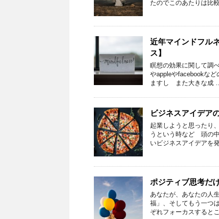
たのでこのあたりは比較
近年マインドフル
ス】
瞑想の効果に関して調べ
やappleやfaceb
ますし また大きな成 
ビジネスアイデア
起業しようと思ったり
うという時など 頭の中
いビジネスアイデアを
ポジティブ思考だ
あなたが、あなたの人
福」、そしてもう一つ
ぞれフォーカスするとこ