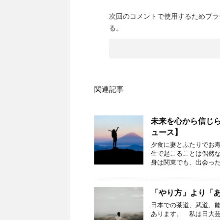
次回のコメントで使用するためブラ
る。
関連記事
未来を心から信じ
ュース】
夕食に妻とふたりでお
生で起こることは偶然
身は関東でも、出会った
「やり方」より「
日本での茶道、武道、
あります。 私は日大