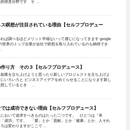
的得意分野です そ …
ネス瞑想が注目されている理由【セルフプロデュー
れば調べるほどメリット半端ないって感じになってきます google
ookなどの世界のトップ企業が会社で瞑想を取り入れているのも納得でき
…
の作り方 その３【セルフプロデュース】
、副業を立ち上げようと思ったり新しいプロジェクトを立ち上げよ
にいろいろと ビジネスアイデアをめぐらせることになります新し
発想しているとき …
けでは成功できない理由【セルフプロデュース】
生において追求すべきものはたった二つです。 ひとつは「幸
は「成功」です。 「愛」とか「貢献」とか「健康」とか、人それ
ろは変わりますがここで …