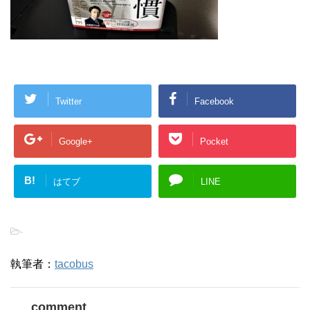
Twitter
Facebook
Google+
Pocket
B!
はてブ
LINE
-
執筆者：
tacobus
comment