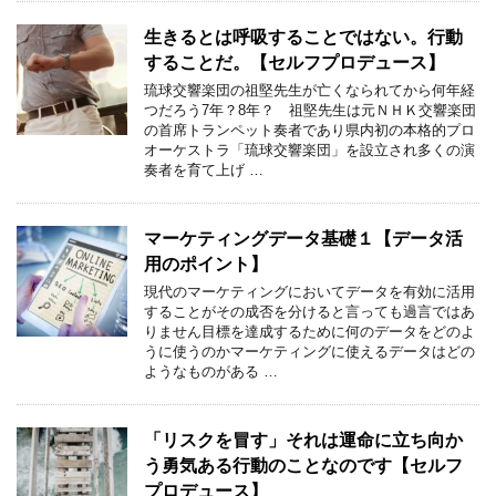
生きるとは呼吸することではない。行動
することだ。【セルフプロデュース】
琉球交響楽団の祖堅先生が亡くなられてから何年経
つだろう7年？8年？ 祖堅先生は元ＮＨＫ交響楽団
の首席トランペット奏者であり県内初の本格的プロ
オーケストラ「琉球交響楽団」を設立され多くの演
奏者を育て上げ …
マーケティングデータ基礎１【データ活
用のポイント】
現代のマーケティングにおいてデータを有効に活用
することがその成否を分けると言っても過言ではあ
りません目標を達成するために何のデータをどのよ
うに使うのかマーケティングに使えるデータはどの
ようなものがある …
「リスクを冒す」それは運命に立ち向か
う勇気ある行動のことなのです【セルフ
プロデュース】