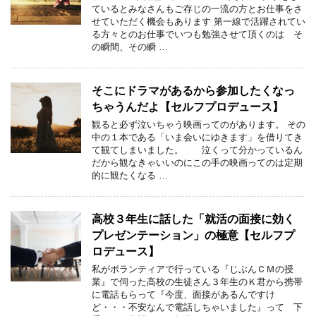
ているとみなさんもご存じの一流の方とお仕事をさ
せていただく機会もあります 第一線で活躍されてい
る方々とのお仕事でいつも勉強させて頂くのは そ
の瞬間、その瞬 …
そこにドラマがあるから参加したくなっ
ちゃうんだよ【セルフプロデュース】
観ると必ず泣いちゃう映画ってのがあります。 その
中の１本である「いま会いにゆきます」を借りてき
て観てしまいました。 泣くって分かっているん
だから観なきゃいいのにこの手の映画ってのは定期
的に観たくなる …
高校３年生に話した「就活の面接に効く
プレゼンテーション」の極意【セルフプ
ロデュース】
私がボランティアで行っている『じぶんＣＭの授
業』で伺った高校の生徒さん３年生のＫ君から携帯
に電話もらって『今度、面接があるんですけ
ど・・・不安なんで電話しちゃいました』って 下