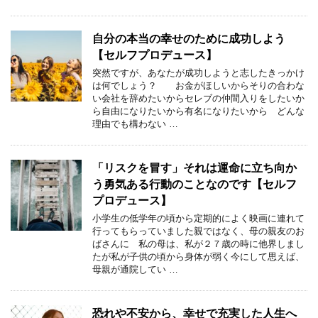
自分の本当の幸せのために成功しよう
【セルフプロデュース】
突然ですが、あなたが成功しようと志したきっかけ
は何でしょう？ お金がほしいからそりの合わな
い会社を辞めたいからセレブの仲間入りをしたいか
ら自由になりたいから有名になりたいから どんな
理由でも構わない …
「リスクを冒す」それは運命に立ち向か
う勇気ある行動のことなのです【セルフ
プロデュース】
小学生の低学年の頃から定期的によく映画に連れて
行ってもらっていました親ではなく、母の親友のお
ばさんに 私の母は、私が２７歳の時に他界しまし
たが私が子供の頃から身体が弱く今にして思えば、
母親が通院してい …
恐れや不安から、幸せで充実した人生へ