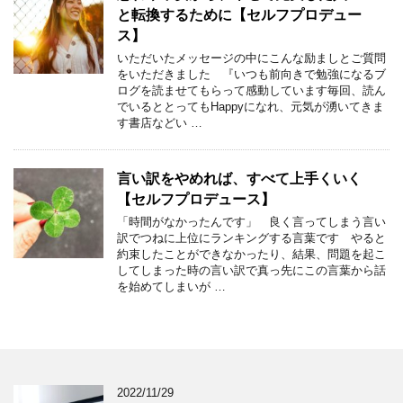
と転換するために【セルフプロデュー
ス】
いただいたメッセージの中にこんな励ましとご質問
をいただきました 『いつも前向きで勉強になるブ
ログを読ませてもらって感動しています毎回、読ん
でいるととってもHappyになれ、元気が湧いてきま
す書店などい …
言い訳をやめれば、すべて上手くいく
【セルフプロデュース】
「時間がなかったんです」 良く言ってしまう言い
訳でつねに上位にランキングする言葉です やると
約束したことができなかったり、結果、問題を起こ
してしまった時の言い訳で真っ先にこの言葉から話
を始めてしまいが …
2022/11/29