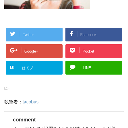
Twitter
Facebook
Google+
Pocket
B!
はてブ
LINE
-
執筆者：
tacobus
comment